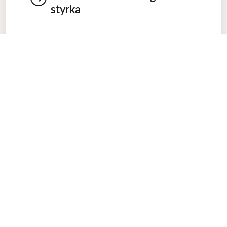
styrka
Från konsultation till installation med
hantverk, produktionsledning och
administration.
VÅRA TJÄNSTER